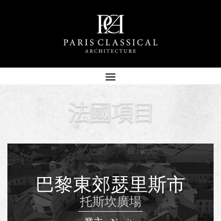
巴黎東郊瑟里斯市
托斯坎廣場